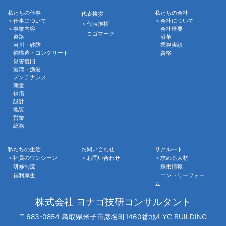
私たちの仕事
私たちの会社
代表挨拶
＞仕事について
＞会社について
＞代表挨拶
＞事業内容
会社概要
ロゴマーク
道路
沿革
河川・砂防
業務実績
鋼構造・コンクリート
資格
災害復旧
港湾・漁港
メンテナンス
測量
補償
設計
地質
営業
総務
私たちの生活
お問い合わせ
リクルート
＞社員のワンシーン
＞お問い合わせ
＞求める人材
研修制度
採用情報
福利厚生
エントリーフォー
ム
株式会社 ヨナゴ技研コンサルタント
〒683-0854 鳥取県米子市彦名町1460番地4 YC BUILDING