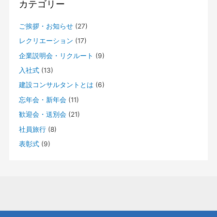
新年のご挨拶
H30 歓迎会1
H29 納涼会
CM放送予定
今年も植えました❀
H27 BBQ
我が社の花壇
カテゴリー
►
►
►
►
01 (1)
06 (1)
04 (2)
08 (2)
新年のご挨拶
H29 社員旅行
新年明けましておめでとうございます
技術士合格
バーベキュー
►
►
►
05 (1)
01 (1)
05 (1)
ご挨拶・お知らせ
(27)
H29 BBQ
送別会
忘年会
歓迎会Part２
歓迎会
►
04 (2)
レクリエーション
(17)
第2回鳥取県優良業務発表会
►
01 (1)
企業説明会・リクルート
(9)
H29 歓迎会
新年のご挨拶
入社式
(13)
建設コンサルタントとは
(6)
忘年会・新年会
(11)
歓迎会・送別会
(21)
社員旅行
(8)
表彰式
(9)