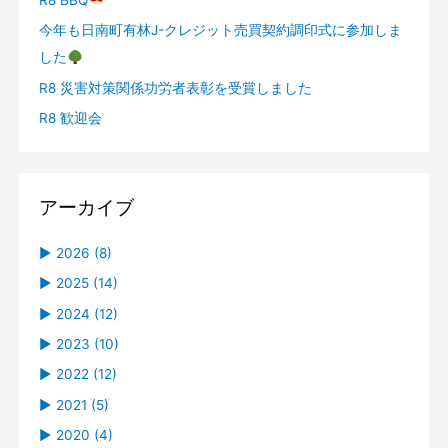
今年も日南町有林J-クレジット売買契約調印式に参加しま
した
R8 災害対策関係功労者表彰を受賞しました
R8 歓迎会
アーカイブ
►
2026 (8)
►
08 (1)
►
2025 (14)
米子がいな祭り花火大会の寄付贈呈式
►
►
07 (2)
12 (1)
►
2024 (12)
R8 BBQ
R7 歓迎会（測量部）
►
►
►
06 (1)
11 (3)
11 (1)
►
2023 (10)
今年も日南町有林J-クレジット売買契約調印式に参加
R8 災害対策関係功労者表彰を受賞しました
《 参加者募集中！！》米子駅周辺エリアの未来を考え
R6 米子工業高等専門学校 地域学（会社見学）
►
►
►
►
04 (3)
10 (1)
09 (3)
11 (1)
►
2022 (12)
しました
よう！
R8 歓迎会
R7 米子工業高等専門学校 地域学
R6 歓迎会
R5 鳥取県県土整備部優良業務 表彰式
►
►
►
►
►
01 (1)
09 (1)
06 (3)
09 (1)
12 (1)
►
2021 (5)
R7 第25回住みよい県土づくり表彰式
駅前通り実証実験 ワークショップイベント
新年のご挨拶
R7 BBQ
R6 BBQ
R6 入社式〈3〉
R5 入社式
R4 入社式
►
►
►
►
►
07 (2)
05 (1)
08 (1)
11 (3)
10 (3)
►
2020 (4)