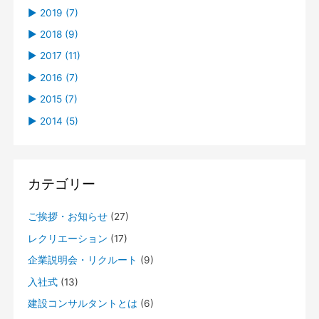
R7 入社式02
R8 入社式
日南町有林J-クレジット売買契約調印式に参加しまし
R6 入社式〈4〉
R6 歓迎会
R6 グラウンドゴルフ
R5 BBQ
R4 米子工業高等専門学校 企業説明会（第２回）
ホームページリニューアルのお知らせ
►
►
►
►
►
►
05 (2)
04 (1)
07 (2)
10 (3)
04 (1)
08 (1)
►
2019 (7)
た
R7 親睦グラウンドゴルフ大会
R6 入社式〈2〉
R6 入社式
どのように道路が作られるのだろう…？
視察結果報告会
R4 郷土づくりシンポジウム
R3 鳥取県県土整備部優良業務 表彰式
R3 入社式
災害関連緊急砂防事業の現地見学会
►
►
►
►
►
►
►
04 (3)
02 (1)
05 (1)
06 (1)
01 (1)
04 (1)
11 (1)
►
2018 (9)
サッカークラブとのスポンサー契約
R7 歓迎会
R7 社員旅行（日帰り組）in 姫路
R6 新年会
R5 歓迎会 Part2
R5 歓迎会
R4 鳥取県県土整備部優良業務 表彰式
R4 BBQ
R4 米子工業高等専門学校 企業説明会
尚徳中学校企業見学
R3 新年のご挨拶
R2 入社式
R1 歓迎会Part2
►
►
►
►
►
►
►
01 (1)
01 (2)
04 (3)
04 (3)
03 (1)
09 (1)
11 (1)
►
2017 (11)
R7 社員旅行（宿泊組）in 京阪神
新年のご挨拶
R5 忘年会および歓迎会Part3
社員旅行 Part2 ～ in 下関・九州 ～
R4 後藤ヶ丘中学校 総合学習
R4 尚徳中学校 企業見学
鳥取・島根のリーディング企業2020版
弊社の改装＆造成しました！！
H30 歓迎会3
►
►
►
►
►
►
01 (1)
01 (1)
01 (1)
06 (1)
10 (1)
12 (1)
►
2016 (7)
R7 入社式
新年のご挨拶
社員旅行 Part1 ～ in 岡山 ～
新年のご挨拶
R4 歓迎会
R4 年始のご挨拶
R2 新年のご挨拶
R1 社員旅行
H30 親善グランドゴルフ大会
ドローン導入!!
►
►
►
►
05 (1)
09 (2)
11 (2)
09 (3)
►
2015 (7)
R5 入社式
R4 入社式
R1 グランドゴルフ大会
平成29年度 優良業務表彰式
H29 親睦グラウンドゴルフ大会
H28 BBQ
►
►
►
►
►
04 (1)
07 (2)
10 (1)
06 (1)
12 (1)
►
2014 (5)
H31 歓迎会
★ヨナゴ技研ポロシャツデザインコンペ★
H30 歓迎会2
H29 歓迎会3
H29 BBQ Part2
平成27年度優良業務表彰式
社員旅行
仕事納め
►
►
►
►
►
►
01 (2)
05 (1)
09 (1)
04 (1)
10 (2)
12 (1)
『鳥取・島根のリーディング企業』
平成30年7月豪雨
H30 社員旅行in高知
平成28年度優良業務表彰式
H28 歓迎会２
H28 歓迎会
H27 親睦グランドゴルフ大会
2014年の締めくくり
►
►
►
►
►
04 (1)
07 (1)
01 (2)
09 (1)
11 (1)
新年のご挨拶
H30 歓迎会1
H29 納涼会
CM放送予定
今年も植えました❀
H27 BBQ
我が社の花壇
カテゴリー
►
►
►
►
01 (1)
06 (1)
04 (2)
08 (2)
新年のご挨拶
H29 社員旅行
新年明けましておめでとうございます
技術士合格
バーベキュー
►
►
►
05 (1)
01 (1)
05 (1)
ご挨拶・お知らせ
(27)
H29 BBQ
送別会
忘年会
歓迎会Part２
歓迎会
►
04 (2)
レクリエーション
(17)
第2回鳥取県優良業務発表会
►
01 (1)
企業説明会・リクルート
(9)
H29 歓迎会
新年のご挨拶
入社式
(13)
建設コンサルタントとは
(6)