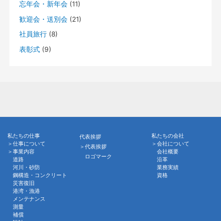
忘年会・新年会
(11)
歓迎会・送別会
(21)
社員旅行
(8)
表彰式
(9)
私たちの仕事
私たちの会社
代表挨拶
＞仕事について
＞会社について
＞代表挨拶
＞事業内容
会社概要
ロゴマーク
道路
沿革
河川・砂防
業務実績
鋼構造・コンクリート
資格
災害復旧
港湾・漁港
メンテナンス
測量
補償