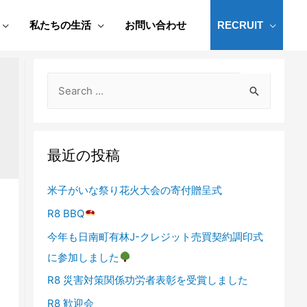
私たちの生活
お問い合わせ
RECRUIT
最近の投稿
米子がいな祭り花火大会の寄付贈呈式
R8 BBQ
今年も日南町有林J-クレジット売買契約調印式
に参加しました
R8 災害対策関係功労者表彰を受賞しました
R8 歓迎会