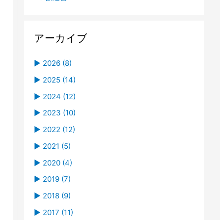
アーカイブ
►
2026 (8)
►
08 (1)
►
2025 (14)
米子がいな祭り花火大会の寄付贈呈式
►
►
07 (2)
12 (1)
►
2024 (12)
R8 BBQ
R7 歓迎会（測量部）
►
►
►
06 (1)
11 (3)
11 (1)
►
2023 (10)
今年も日南町有林J-クレジット売買契約調
R8 災害対策関係功労者表彰を受賞しました
《 参加者募集中！！》米子駅周辺エリアの
R6 米子工業高等専門学校 地域学（会社見
►
►
►
►
04 (3)
10 (1)
09 (3)
11 (1)
►
2022 (12)
印式に参加しました
未来を考えよう！
学）
R8 歓迎会
R7 米子工業高等専門学校 地域学
R6 歓迎会
R5 鳥取県県土整備部優良業務 表彰式
►
►
►
►
►
01 (1)
09 (1)
06 (3)
09 (1)
12 (1)
►
2021 (5)
R7 第25回住みよい県土づくり表彰式
駅前通り実証実験 ワークショップイベント
新年のご挨拶
R7 BBQ
R6 BBQ
R6 入社式〈3〉
R5 入社式
R4 入社式
►
►
►
►
►
07 (2)
05 (1)
08 (1)
11 (3)
10 (3)
►
2020 (4)
R7 入社式02
R8 入社式
日南町有林J-クレジット売買契約調印式に
R6 入社式〈4〉
R6 歓迎会
R6 グラウンドゴルフ
R5 BBQ
R4 米子工業高等専門学校 企業説明会（第
ホームページリニューアルのお知らせ
►
►
►
►
►
►
05 (2)
04 (1)
07 (2)
10 (3)
04 (1)
08 (1)
►
2019 (7)
参加しました
２回）
R7 親睦グラウンドゴルフ大会
R6 入社式〈2〉
R6 入社式
どのように道路が作られるのだろう…？
R4 郷土づくりシンポジウム
R3 鳥取県県土整備部優良業務 表彰式
R3 入社式
災害関連緊急砂防事業の現地見学会
►
►
►
►
►
►
►
04 (3)
02 (1)
05 (1)
06 (1)
01 (1)
04 (1)
11 (1)
►
2018 (9)
サッカークラブとのスポンサー契約
視察結果報告会
R7 歓迎会
R7 社員旅行（日帰り組）in 姫路
R6 新年会
R5 歓迎会 Part2
R5 歓迎会
R4 BBQ
R4 米子工業高等専門学校 企業説明会
尚徳中学校企業見学
R3 新年のご挨拶
R2 入社式
R1 歓迎会Part2
►
►
►
►
►
►
►
01 (1)
01 (2)
04 (3)
04 (3)
03 (1)
09 (1)
11 (1)
►
2017 (11)