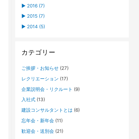
R4 鳥取県県土整備部優良業務 表彰式
R7 社員旅行（宿泊組）in 京阪神
新年のご挨拶
R5 忘年会および歓迎会Part3
社員旅行 Part2 ～ in 下関・九州 ～
R4 後藤ヶ丘中学校 総合学習
R4 尚徳中学校 企業見学
鳥取・島根のリーディング企業2020版
弊社の改装＆造成しました！！
H30 歓迎会3
►
►
►
►
►
►
01 (1)
01 (1)
01 (1)
06 (1)
10 (1)
12 (1)
►
2016 (7)
R7 入社式
新年のご挨拶
社員旅行 Part1 ～ in 岡山 ～
新年のご挨拶
R4 歓迎会
R4 年始のご挨拶
R2 新年のご挨拶
R1 社員旅行
H30 親善グランドゴルフ大会
ドローン導入!!
►
►
►
►
05 (1)
09 (2)
11 (2)
09 (3)
►
2015 (7)
R5 入社式
R4 入社式
R1 グランドゴルフ大会
平成29年度 優良業務表彰式
H29 親睦グラウンドゴルフ大会
H28 BBQ
►
►
►
►
►
04 (1)
07 (2)
10 (1)
06 (1)
12 (1)
►
2014 (5)
H31 歓迎会
★ヨナゴ技研ポロシャツデザインコンペ★
H30 歓迎会2
H29 歓迎会3
H29 BBQ Part2
平成27年度優良業務表彰式
社員旅行
仕事納め
►
►
►
►
►
►
01 (2)
05 (1)
09 (1)
04 (1)
10 (2)
12 (1)
『鳥取・島根のリーディング企業』
平成30年7月豪雨
H30 社員旅行in高知
平成28年度優良業務表彰式
H28 歓迎会２
H28 歓迎会
H27 親睦グランドゴルフ大会
2014年の締めくくり
►
►
►
►
►
04 (1)
07 (1)
01 (2)
09 (1)
11 (1)
カテゴリー
新年のご挨拶
H30 歓迎会1
H29 納涼会
CM放送予定
今年も植えました❀
H27 BBQ
我が社の花壇
►
►
►
►
01 (1)
06 (1)
04 (2)
08 (2)
新年のご挨拶
H29 社員旅行
新年明けましておめでとうございます
技術士合格
バーベキュー
►
►
►
05 (1)
01 (1)
05 (1)
ご挨拶・お知らせ
(27)
H29 BBQ
送別会
忘年会
歓迎会Part２
歓迎会
►
04 (2)
レクリエーション
(17)
第2回鳥取県優良業務発表会
►
01 (1)
企業説明会・リクルート
(9)
H29 歓迎会
新年のご挨拶
入社式
(13)
建設コンサルタントとは
(6)
忘年会・新年会
(11)
歓迎会・送別会
(21)